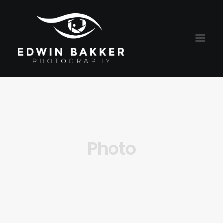
HOME
BLOG
RATES
Photo
CONTACT
ABOUT EDWIN
PORTRAITS
ALGEMENE VOORWAARDEN